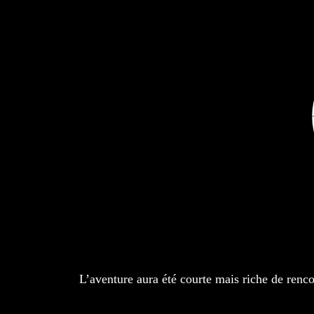
Passer
au
contenu
A&B Pianos
L’aventure aura été courte mais riche de ren
Nous vous remercions de nous avoir accordé v