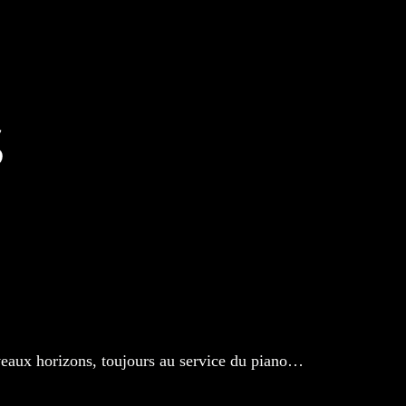
veaux horizons, toujours au service du piano…
s souhaitons une bonne continuation musicale.