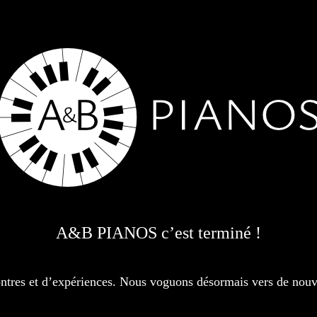
A&B PIANOS c’est terminé !
contres et d’expériences. Nous voguons désormais vers de nou
otre confiance pour prendre soin de votre instrument et vou